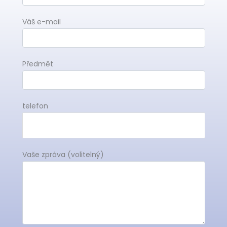
Váš e-mail
Předmět
telefon
Vaše zpráva (volitelný)