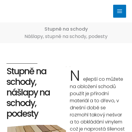
Přeskočit
na
obsah
Stupně na schody
Nášlapy, stupně na schody, podesty
Stupně na
N
ejlepší co můžete
schody,
na obložení schodů
nášlapy na
použít je přírodní
schody,
materiál a to dřevo, v
dnešní době se
podesty
rozmohl takový nešvar
a to obkládání vinylem
což je naprostá šílenost