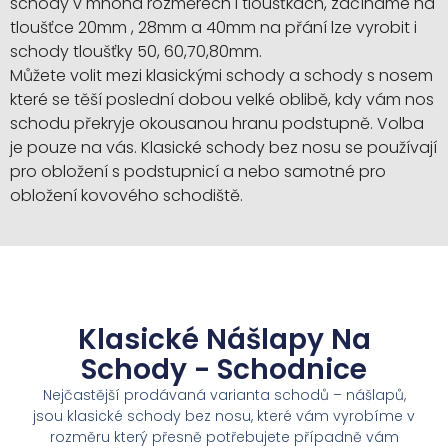
schody v mnoha rozměrech i tloušťkách, začínáme na
tloušťce 20mm , 28mm a 40mm na přání lze vyrobit i
schody tloušťky 50, 60,70,80mm.
Můžete volit mezi klasickými schody a schody s nosem
které se těší poslední dobou velké oblibě, kdy vám nos
schodu překryje okousanou hranu podstupně. Volba
je pouze na vás. Klasické schody bez nosu se používají
pro obložení s podstupnicí a nebo samotné pro
obložení kovového schodiště.
Klasické Nášlapy Na
Schody - Schodnice
Nejčastější prodávaná varianta schodů – nášlapů,
jsou klasické schody bez nosu, které vám vyrobíme v
rozměru který přesně potřebujete případně vám